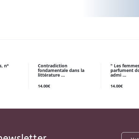
s, n°
Contradiction
" Les femmes
fondamentale dans la
parfument do
littérature ...
admi ...
14.00€
14.00€
newsletter