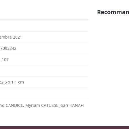
Recomman
embre 2021
97093242
-107
22.5 x 1.1 cm
d CANDICE, Myriam CATUSSE, Sari HANAFI