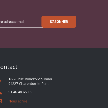
S'ABONNER
ontact
18-20 rue Robert-Schuman
94227 Charenton-le-Pont
01 40 48 65 13
Nous écrire