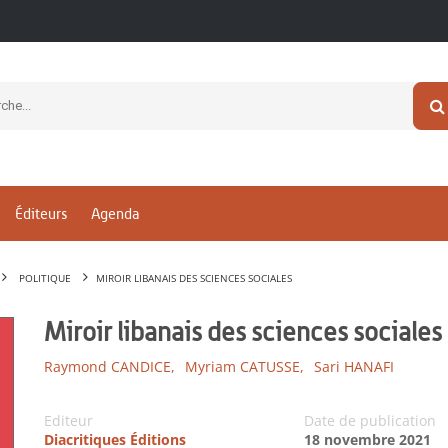
Éditeurs
Agenda
POLITIQUE
MIROIR LIBANAIS DES SCIENCES SOCIALES
Miroir libanais des sciences sociales
Raymond CANDICE,
Myriam CATUSSE,
Sari HANAFI
Editeur
Date de publication
Diacritiques Éditions
18 novembre 2021