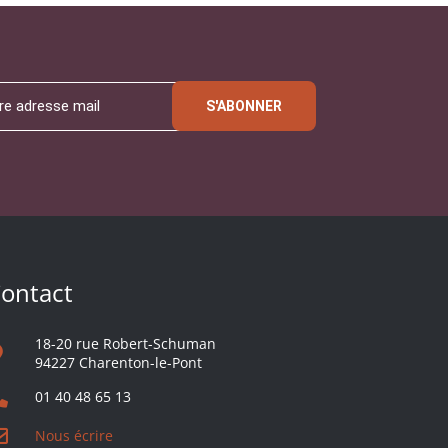
S'ABONNER
ontact
18-20 rue Robert-Schuman
94227 Charenton-le-Pont
01 40 48 65 13
Nous écrire