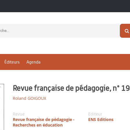
Éditeurs
Agenda
Revue française de pédagogie, n° 
Roland GOIGOUX
Revue
Editeur
Revue française de pédagogie -
ENS Editions
Recherches en éducation