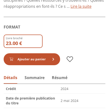
disciplines ? Quelles ressources y trouvent-ils ? Quelles
réappropriations en font-ils ? Ce s ...
Lire la suite
FORMAT
Livre broché
23.00 €
Ajouter au panier
Détails
Sommaire
Résumé
Crédit
2024
Date de première publication
2 mai 2024
du titre