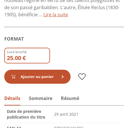
nouveau régime en vertu de ses talents polyglottes et
de son passé garibaldien. L'autre, Élisée Reclus (1830-
1905), bénéficie ...
Lire la suite
FORMAT
Livre broché
25.00 €
Ajouter au panier
Détails
Sommaire
Résumé
Date de première
29 avril 2021
publication du titre