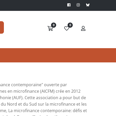
0
0
 Armand SOSSOU
Date de publication
es de Rouen
19 février 2026
finance contemporaine" ouverte par
ones en microfinance (AICFM) crée en 2012
phonie (AUF). Cette association a pour but de
s du Nord et du Sud sur la microfinance et les
me, La microfinance contemporaine: défis et