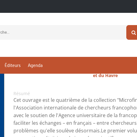
Microfinance et innovations
Un regain de dynamisme de la finance inclusive
Denis ACCLASSATO HOUENSOU,
Xavier GALIÈGUE,
Gilles
Collection
Editeur
Éditeurs
Agenda
Microfinance contemporaine
Presses universitair
et du Havre
Résumé
Cet ouvrage est le quatrième de la collection "Micro
l'Association internationale de chercheurs francoph
avec le soutien de l'Agence universitaire de la franco
faciliter les échanges – en français – entre chercheur
problèmes qu'elle soulève désormais.Le premier volu