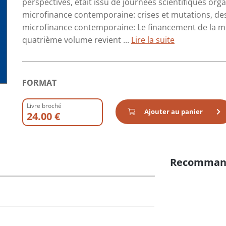
perspectives, était issu de journées scientifiques org
microfinance contemporaine: crises et mutations, des
microfinance contemporaine: Le financement de la mi
quatrième volume revient ...
Lire la suite
FORMAT
Livre broché
Ajouter au panier
24.00 €
Recomman