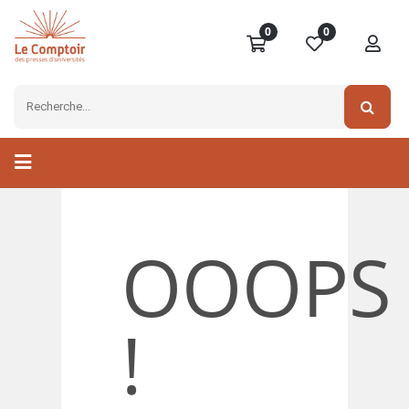
0
0
OOOPS
!