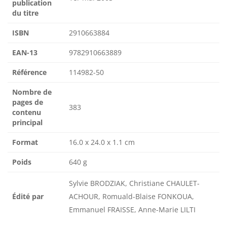
publication
du titre
ISBN
2910663884
EAN-13
9782910663889
Référence
114982-50
Nombre de
pages de
383
contenu
principal
Format
16.0 x 24.0 x 1.1 cm
Poids
640 g
Sylvie BRODZIAK, Christiane CHAULET-
Édité par
ACHOUR, Romuald-Blaise FONKOUA,
Emmanuel FRAISSE, Anne-Marie LILTI