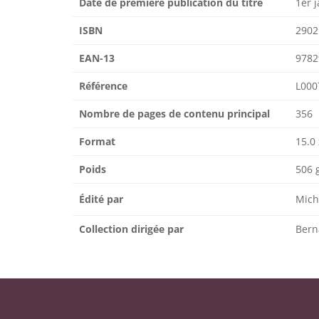
Date de première publication du titre
1er 
ISBN
2902
EAN-13
9782
Référence
L000
Nombre de pages de contenu principal
356
Format
15.0 
Poids
506 
Édité par
Mich
Collection dirigée par
Bern