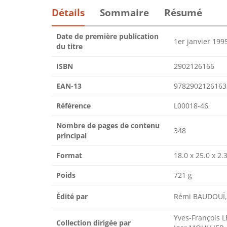
Détails
Sommaire
Résumé
Date de première publication
1er janvier 199
du titre
ISBN
2902126166
EAN-13
9782902126163
Référence
L00018-46
Nombre de pages de contenu
348
principal
Format
18.0 x 25.0 x 2.
Poids
721 g
Édité par
Rémi BAUDOUÏ,
Yves-François L
Collection dirigée par