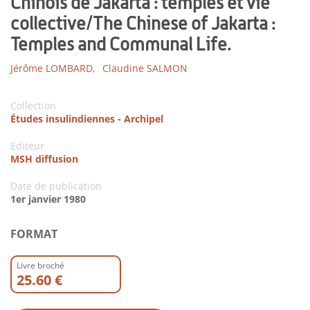
Chinois de Jakarta : temples et vie
collective/The Chinese of Jakarta :
Temples and Communal Life.
Jérôme LOMBARD,
Claudine SALMON
Collection
Études insulindiennes - Archipel
Editeur
MSH diffusion
Date de publication
1er janvier 1980
FORMAT
Livre broché
25.60 €