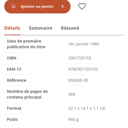
Ajouter au panier
Détails
Sommaire
Résumé
Date de première
1er janvier 1980
publication du titre
ISBN
2901725155
EAN-13
9782901725152
Référence
000620-30
Nombre de pages de
368
contenu principal
Format
22.1 x 14.1 x 1.1 cm
Poids
960 g