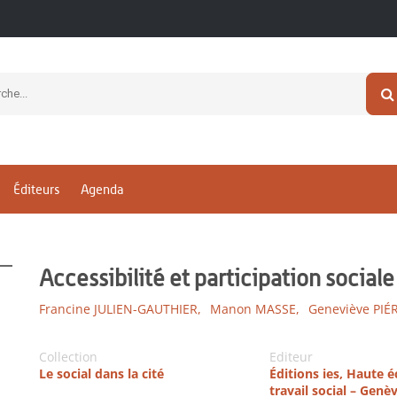
Éditeurs
Agenda
Accessibilité et participation sociale
Francine JULIEN-GAUTHIER,
Manon MASSE,
Geneviève PIÉ
Collection
Editeur
Le social dans la cité
Éditions ies, Haute é
travail social – Genè