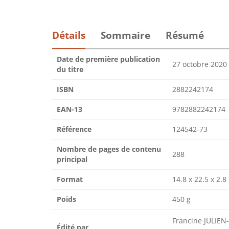
Détails
Sommaire
Résumé
Date de première publication
27 octobre 2020
du titre
ISBN
2882242174
EAN-13
9782882242174
Référence
124542-73
Nombre de pages de contenu
288
principal
Format
14.8 x 22.5 x 2.8
Poids
450 g
Francine JULIE
Édité par