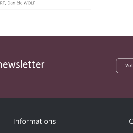
RT, Danièle WOLF
newsletter
Informations
C