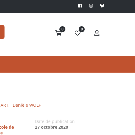
0
0
RART,
Danièle WOLF
Date de publication
cole de
27 octobre 2020
ve