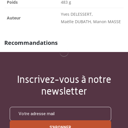
Poids
483 g
Yves DELESSERT,
Auteur
Maëlle DUBATH, Manon MASSE
Recommandations
Inscrivez-vous à notre
newsletter
S'ABONNER