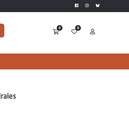
0
0
rales