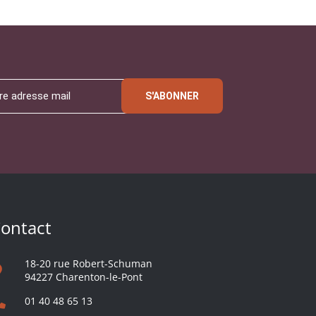
S'ABONNER
ontact
18-20 rue Robert-Schuman
94227 Charenton-le-Pont
01 40 48 65 13