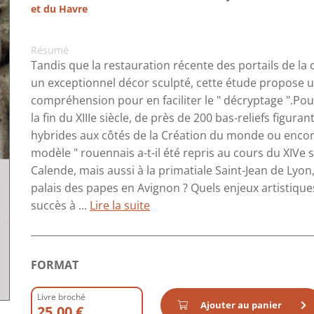
et du Havre
Résumé
Tandis que la restauration récente des portails de la
un exceptionnel décor sculpté, cette étude propose 
compréhension pour en faciliter le " décryptage ".Pourq
la fin du XIIIe siècle, de près de 200 bas-reliefs figu
hybrides aux côtés de la Création du monde ou enco
modèle " rouennais a-t-il été repris au cours du XIVe si
Calende, mais aussi à la primatiale Saint-Jean de Ly
palais des papes en Avignon ? Quels enjeux artistiques
succès à ...
Lire la suite
FORMAT
Livre broché
Ajouter au panier
25.00 €