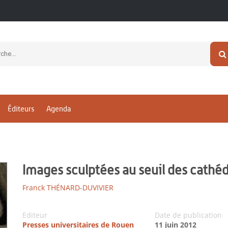
Éditeurs
Agenda
Images sculptées au seuil des cathéd
Franck THÉNARD-DUVIVIER
Editeur
Date de publication
Presses universitaires de Rouen
11 juin 2012