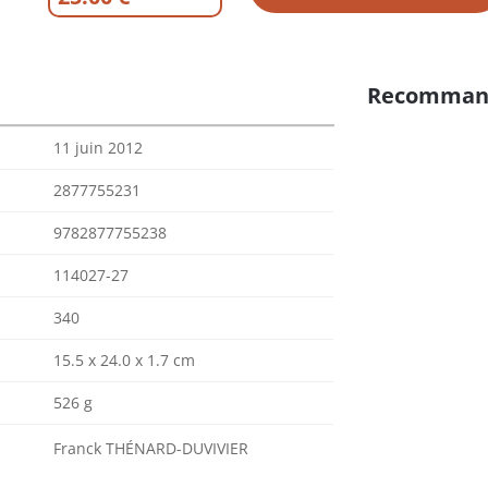
Recomman
11 juin 2012
2877755231
9782877755238
114027-27
340
15.5 x 24.0 x 1.7 cm
526 g
Franck THÉNARD-DUVIVIER