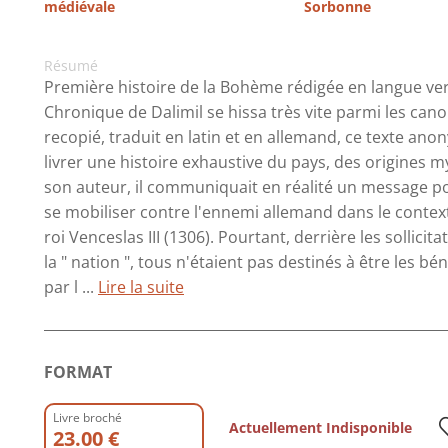
médiévale
Sorbonne
Résumé
Première histoire de la Bohème rédigée en langue vern
Chronique de Dalimil se hissa très vite parmi les cano
recopié, traduit en latin et en allemand, ce texte ano
livrer une histoire exhaustive du pays, des origines
son auteur, il communiquait en réalité un message po
se mobiliser contre l'ennemi allemand dans le context
roi Venceslas III (1306). Pourtant, derrière les sollic
la " nation ", tous n'étaient pas destinés à être les 
par l ...
Lire la suite
FORMAT
Livre broché
Actuellement Indisponible
23.00 €