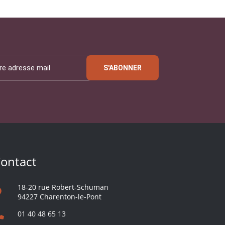
S'ABONNER
ontact
18-20 rue Robert-Schuman
94227 Charenton-le-Pont
01 40 48 65 13