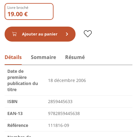
Livre broché
19.00 €
Ajouter au panier
Détails
Sommaire
Résumé
Date de
première
18 décembre 2006
publication du
titre
ISBN
2859445633
EAN-13
9782859445638
Référence
111816-09