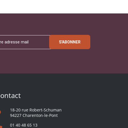
S'ABONNER
ontact
18-20 rue Robert-Schuman
94227 Charenton-le-Pont
01 40 48 65 13