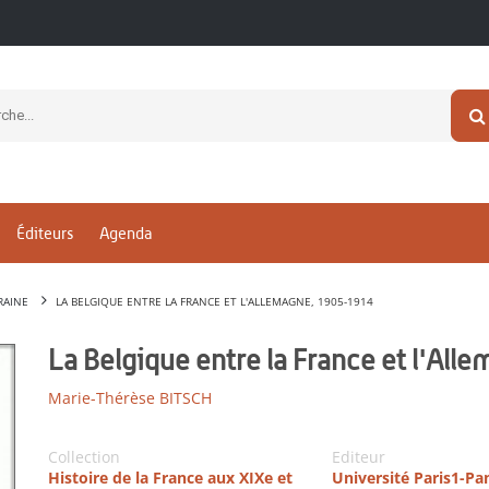
Éditeurs
Agenda
RAINE
LA BELGIQUE ENTRE LA FRANCE ET L'ALLEMAGNE, 1905-1914
La Belgique entre la France et l'Al
Marie-Thérèse BITSCH
Collection
Editeur
Histoire de la France aux XIXe et
Université Paris1-P