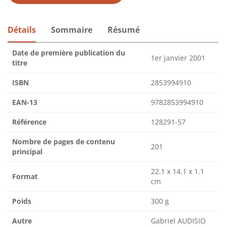
Détails
Sommaire
Résumé
Date de première publication du
1er janvier 2001
titre
ISBN
2853994910
EAN-13
9782853994910
Référence
128291-57
Nombre de pages de contenu
201
principal
22.1 x 14.1 x 1.1
Format
cm
Poids
300 g
Autre
Gabriel AUDISIO