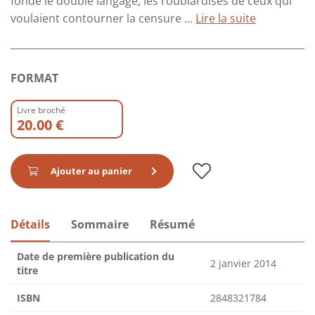
fonde le double langage, les roublardises de ceux qui
voulaient contourner la censure ...
Lire la suite
FORMAT
Livre broché
20.00 €
Ajouter au panier
Détails
Sommaire
Résumé
Date de première publication du
2 janvier 2014
titre
ISBN
2848321784