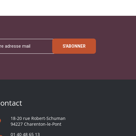
S'ABONNER
ontact
18-20 rue Robert-Schuman
94227 Charenton-le-Pont
01 40 48 65 13