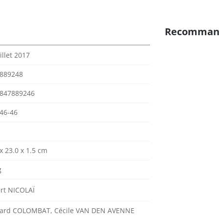
Recomman
illet 2017
889248
847889246
46-46
x 23.0 x 1.5 cm
g
rt NICOLAÏ
ard COLOMBAT, Cécile VAN DEN AVENNE