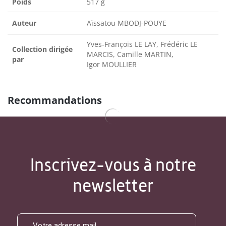
Poids
517 g
Auteur
Aïssatou MBODJ-POUYE
Yves-François LE LAY, Frédéric LE
Collection dirigée
MARCIS, Camille MARTIN,
par
Igor MOULLIER
Recommandations
Inscrivez-vous à notre
newsletter