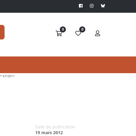
0
0
° 67/2011
Date de publication
19 mars 2012