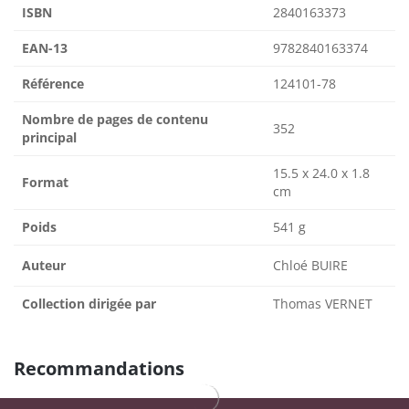
ISBN
2840163373
EAN-13
9782840163374
Référence
124101-78
Nombre de pages de contenu
352
principal
15.5 x 24.0 x 1.8
Format
cm
Poids
541 g
Auteur
Chloé BUIRE
Collection dirigée par
Thomas VERNET
Recommandations