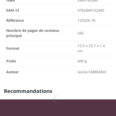
ISBN
284016244X
EAN-13
9782840162445
Référence
120326-78
Nombre de pages de contenu
266
principal
15.5 x 23.7 x 1.4
Format
cm
Poids
408 g
Auteur
Giulia FABBIANO
Recommandations