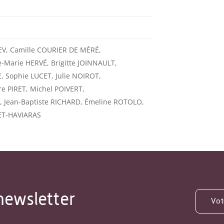
EV, Camille COURIER DE MÈRÉ,
e-Marie HERVÉ, Brigitte JOINNAULT,
 Sophie LUCET, Julie NOIROT,
e PIRET, Michel POIVERT,
 Jean-Baptiste RICHARD, Émeline ROTOLO,
ET-HAVIARAS
newsletter