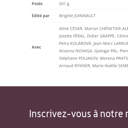
Poids
501 g
Édité par
Brigitte JOINNAULT
Aline CÉSAR, Marion CHÉNETIER-AL
Josette FÉRAL, Didier GRAPPE, Célin
Petra KOLÁROVÁ, Jean-Marc LARRUE,
Avec
Arianna NOVAGA, Gyöngyi PÁL, Pierr
Stéphane POLIAKOV, Morena PRATS,
Arnaud RYKNER, Marie-Noëlle SEM
Inscrivez-vous à notre 