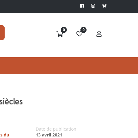
0
0
siècles
Date de publication
es du
13 avril 2021