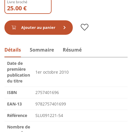
Livre broché
25.00 €
Ajouter au panier
Détails
Sommaire
Résumé
Date de
première
1er octobre 2010
publication
du titre
ISBN
2757401696
EAN-13
9782757401699
Référence
SLU091221-54
Nombre de