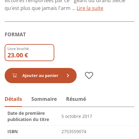
victoires remportées par ce " géant du Grand Siècle "
qu'est plus que jamais l'arm ...
Lire la suite
FORMAT
Livre broché
23.00 €
Ajouter au panier
Détails
Sommaire
Résumé
Date de première
5 octobre 2017
publication du titre
ISBN
2753559074