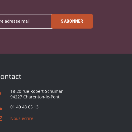
S'ABONNER
ontact
18-20 rue Robert-Schuman
94227 Charenton-le-Pont
01 40 48 65 13
Nous écrire