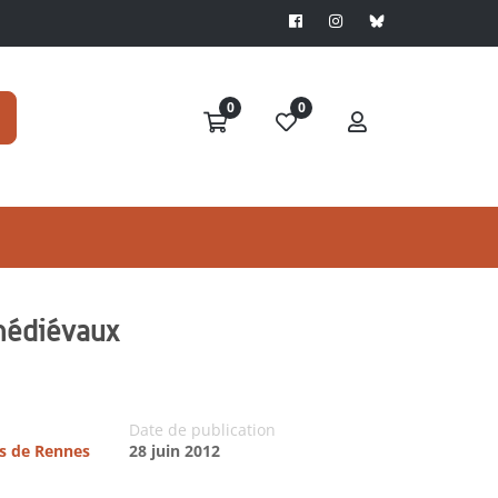
0
0
 médiévaux
Date de publication
es de Rennes
28 juin 2012