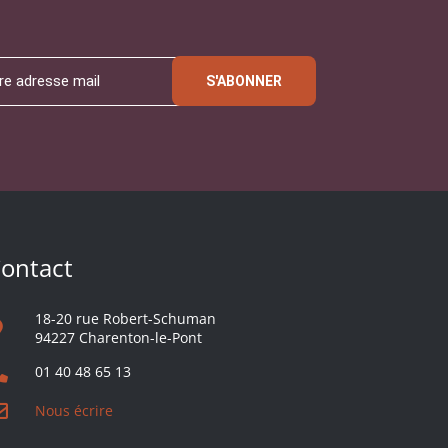
S'ABONNER
ontact
18-20 rue Robert-Schuman
94227 Charenton-le-Pont
01 40 48 65 13
Nous écrire