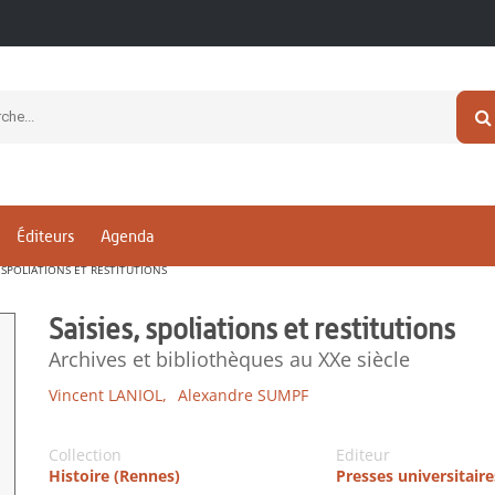
Éditeurs
Agenda
, SPOLIATIONS ET RESTITUTIONS
Saisies, spoliations et restitutions
Archives et bibliothèques au XXe siècle
Vincent LANIOL,
Alexandre SUMPF
Collection
Editeur
Histoire (Rennes)
Presses universitair