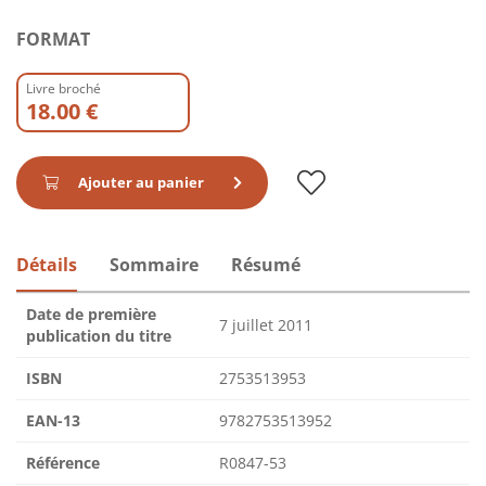
FORMAT
Livre broché
18.00 €
Ajouter au panier
Détails
Sommaire
Résumé
Date de première
7 juillet 2011
publication du titre
ISBN
2753513953
EAN-13
9782753513952
Référence
R0847-53