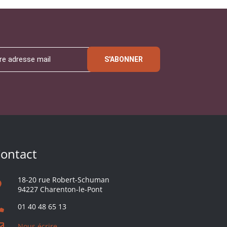
S'ABONNER
ontact
18-20 rue Robert-Schuman
94227 Charenton-le-Pont
01 40 48 65 13
Nous écrire