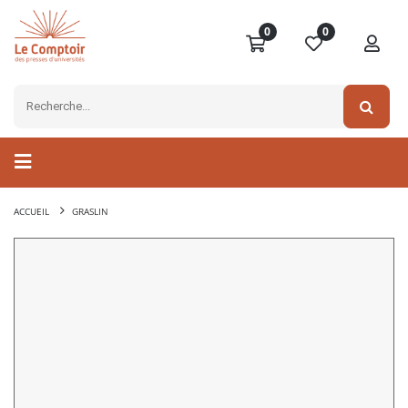
0
0
ACCUEIL
GRASLIN