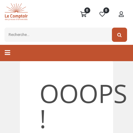
0
0
OOOPS
!