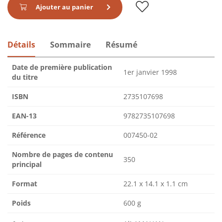
Ajouter au panier
Détails
Sommaire
Résumé
Date de première publication
1er janvier 1998
du titre
ISBN
2735107698
EAN-13
9782735107698
Référence
007450-02
Nombre de pages de contenu
350
principal
Format
22.1 x 14.1 x 1.1 cm
Poids
600 g