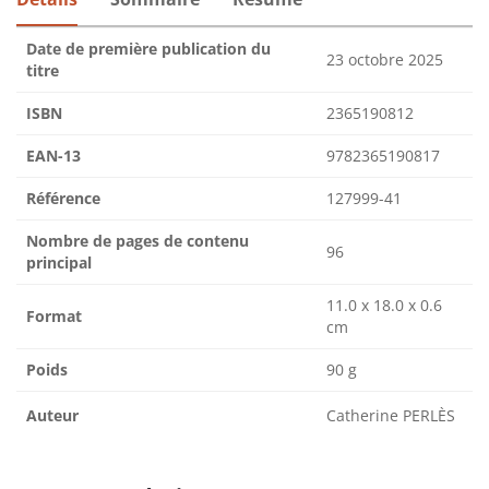
Date de première publication du
23 octobre 2025
titre
ISBN
2365190812
EAN-13
9782365190817
Référence
127999-41
Nombre de pages de contenu
96
principal
11.0 x 18.0 x 0.6
Format
cm
Poids
90 g
Auteur
Catherine PERLÈS