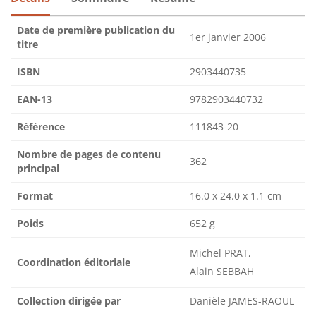
Date de première publication du
1er janvier 2006
titre
ISBN
2903440735
EAN-13
9782903440732
Référence
111843-20
Nombre de pages de contenu
362
principal
Format
16.0 x 24.0 x 1.1 cm
Poids
652 g
Michel PRAT,
Coordination éditoriale
Alain SEBBAH
Collection dirigée par
Danièle JAMES-RAOUL