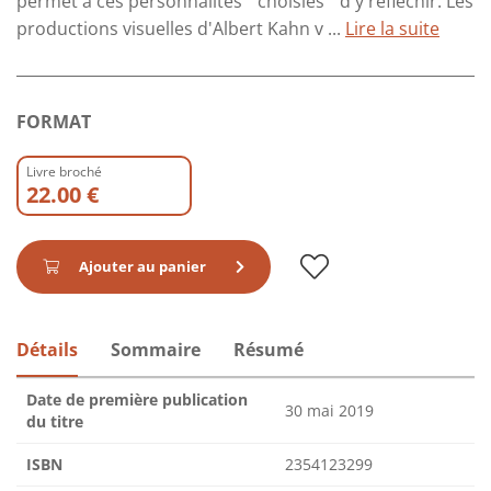
permet à ces personnalités " choisies " d'y réfléchir. Les
productions visuelles d'Albert Kahn v ...
Lire la suite
FORMAT
Livre broché
22.00 €
Ajouter au panier
Détails
Sommaire
Résumé
Date de première publication
30 mai 2019
du titre
ISBN
2354123299