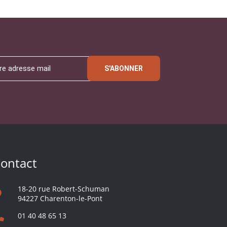
S'ABONNER
ontact
18-20 rue Robert-Schuman
94227 Charenton-le-Pont
01 40 48 65 13