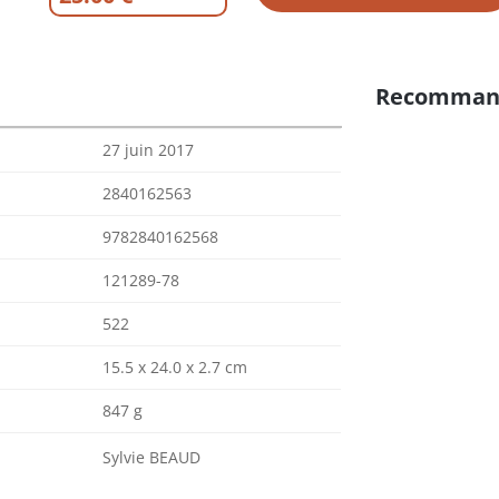
Recomman
27 juin 2017
2840162563
9782840162568
121289-78
522
15.5 x 24.0 x 2.7 cm
847 g
Sylvie BEAUD