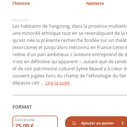
l'histoire
Nanterre
Résumé
Les habitants de Yangzong, dans la province multie
une minorité ethnique tout en se revendiquant de la 
qu'est née la présente recherche fondée sur un théâ
(exorcisme) et jusqu'alors méconnu en France.Cette étu
relève d'un pari ambitieux. L'auteure entreprend de d
n'est en définitive qu'apparent –, autant que de ren
et de son patrimoine culturel.Sylvie Beaud a à cœur d
souvent jugées hors du champ de l'ethnologie du fait 
dépasse cett ...
Lire la suite
FORMAT
Livre broché
Ajouter au panier
25.00 €