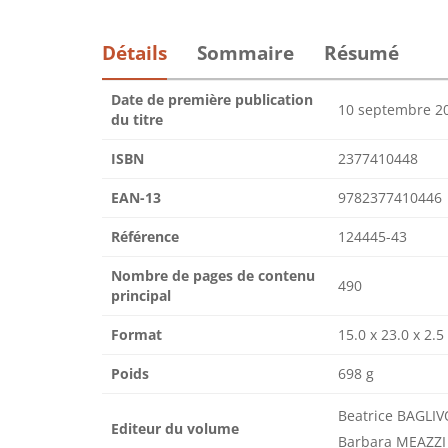
Détails
Sommaire
Résumé
Date de première publication
10 septembre 2
du titre
ISBN
2377410448
EAN-13
9782377410446
Référence
124445-43
Nombre de pages de contenu
490
principal
Format
15.0 x 23.0 x 2.
Poids
698 g
Beatrice BAGLI
Editeur du volume
Barbara MEAZZI