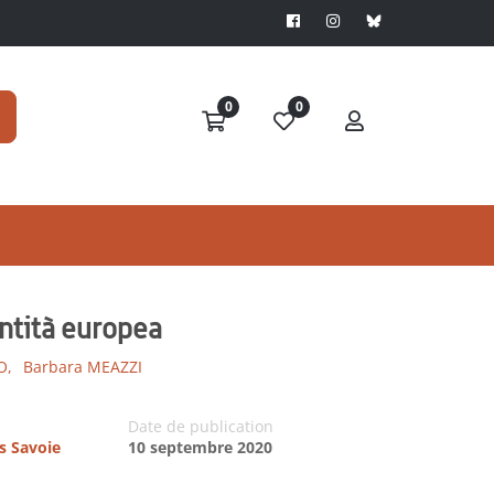
0
0
entità europea
O,
Barbara MEAZZI
Date de publication
es Savoie
10 septembre 2020