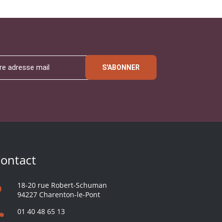
S'ABONNER
ontact
18-20 rue Robert-Schuman
94227 Charenton-le-Pont
01 40 48 65 13