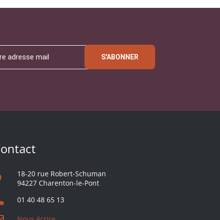
S'ABONNER
ontact
18-20 rue Robert-Schuman
94227 Charenton-le-Pont
01 40 48 65 13
Nous écrire