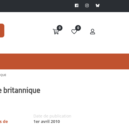
0
0
NIQUE
ie britannique
Date de publication
s de
1er avril 2010