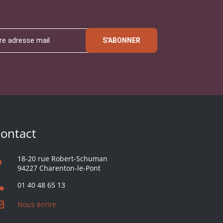
S'ABONNER
ontact
18-20 rue Robert-Schuman
94227 Charenton-le-Pont
01 40 48 65 13
Nous écrire