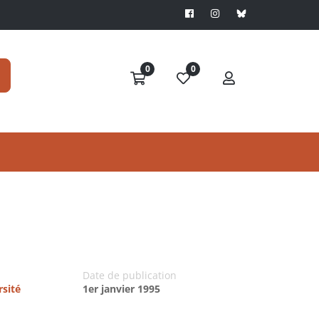
0
0
Date de publication
rsité
1er janvier 1995