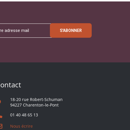
S'ABONNER
ontact
18-20 rue Robert-Schuman
94227 Charenton-le-Pont
01 40 48 65 13
Nous écrire