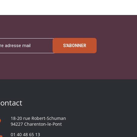
S'ABONNER
ontact
18-20 rue Robert-Schuman
94227 Charenton-le-Pont
01 40 48 65 13