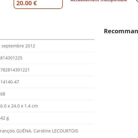
20.00 €
Recomman
3 septembre 2012
2814301225
9782814301221
114140-47
268
6.0 x 24.0 x 1.4 cm
442 g
François GUÉNA, Caroline LECOURTOIS