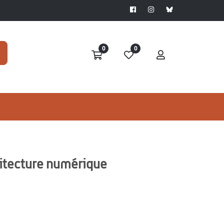
0
0
hitecture numérique