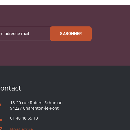
S'ABONNER
ontact
18-20 rue Robert-Schuman
94227 Charenton-le-Pont
01 40 48 65 13
Nous écrire