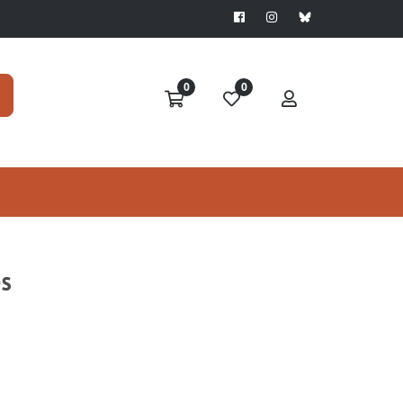
0
0
es