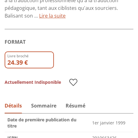
à la traduction professionnelle qu'à la traduction
pédagogique, tant aux ciblistes qu'aux sourciers.
Balisant son ...
Lire la suite
FORMAT
Livre broché
24.39 €
Actuellement Indisponible
Détails
Sommaire
Résumé
Date de première publication du
1er janvier 1999
titre
ISBN
2910663426