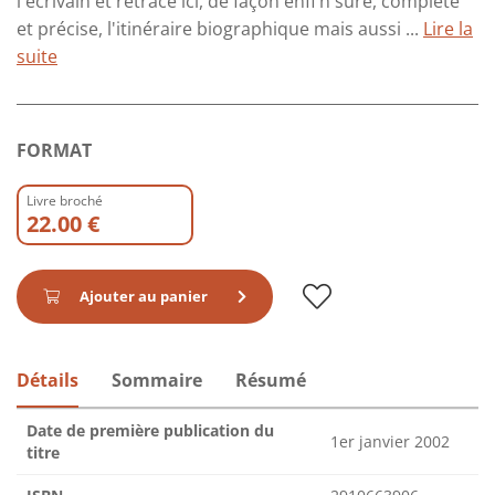
l'écrivain et retrace ici, de façon enfi n sûre, complète
et précise, l'itinéraire biographique mais aussi ...
Lire la
suite
FORMAT
Livre broché
22.00 €
Ajouter au panier
Détails
Sommaire
Résumé
Date de première publication du
1er janvier 2002
titre