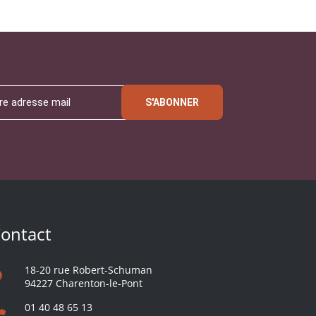
S'ABONNER
ontact
18-20 rue Robert-Schuman
94227 Charenton-le-Pont
01 40 48 65 13